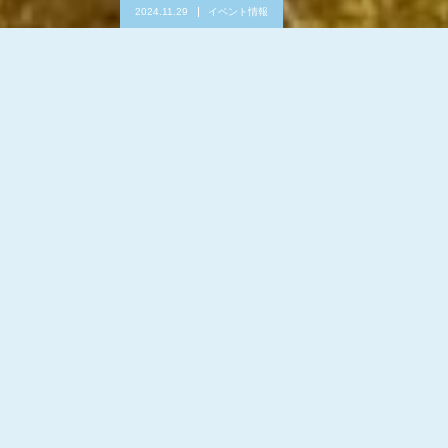
2024.11.29
イベント情報
The Meet 広島オープンアクセラレーターに採択さ
れました
「人とモノ、人とコト、人とヒトをつな
げる」
私たちは、地域の豊かな資源と人々のつながりを活かし、持続可
能なまちづくりを目指しています。私たちの基本思想は、「人と
モノ、人とコト、人とヒトをつなげる」ことです。地域の魅力を
最大限に引き出し、新たな価値を創造することで、地域の未来を
築いています。